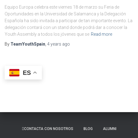
Equipo Europa celebra este viernes 18 de marzo su Feria de
Oportunidades en la Universidad de Salamanca y la Delegación
Española ha sido invitada a participar de tan importante evento. La
delegación contará con un stand donde podrá dar a conocer la
Youth Assembly a todos los jóvenes que se
Read more
By
TeamYouthSpain
,
4 years
ago
ES
CONTACTA CON NOSOTROS
BLOG
ALUMNI