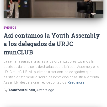
EVENTOS
Así contamos la Youth Assembly
a los delegados de URJC
munCLUB
La semana pasada, gracias a los organizadores, tuvimos la
suerte de dar una serie de charlas sobre la Youth Assembly en el
URJC munCLUB. Allí pudimos tratar con los delegados que
asistían a este modelo sobre los beneficios de asistir a la Youth
Assembly: desde la gran red de contactos
Read more
By
TeamYouthSpain
,
4 years
ago