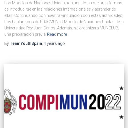
Los Modelos de Naciones Unidas son una de las mejores formas
de introducirse en las relaciones internacionales y aprender de
ellas. Continuando con nuestra vinculación con estas actividades,
hoy hablaremos de URJCMUN, el Modelo de Naciones Unidas de la
Universidad Rey Juan Carlos. Además, se organizará MUNCLUB,
una preparación previa
Read more
By
TeamYouthSpain
,
4 years
ago