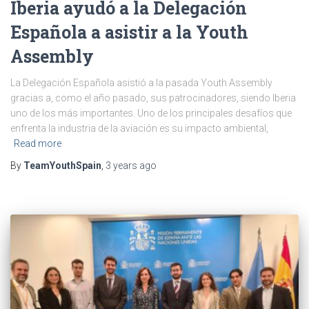
Iberia ayudó a la Delegación
Española a asistir a la Youth
Assembly
La Delegación Española asistió a la pasada Youth Assembly
gracias a, como el año pasado, sus patrocinadores, siendo Iberia
uno de los más importantes. Uno de los principales desafíos que
enfrenta la industria de la aviación es su impacto ambiental,
Read more
By
TeamYouthSpain
,
3 years
ago