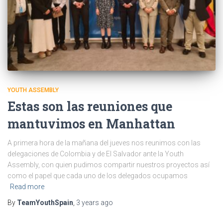
YOUTH ASSEMBLY
Estas son las reuniones que
mantuvimos en Manhattan
A primera hora de la mañana del jueves nos reunimos con las
delegaciones de Colombia y de El Salvador ante la Youth
Assembly, con quien pudimos compartir nuestros proyectos así
como el papel que cada uno de los delegados ocupamos
Read more
By
TeamYouthSpain
,
3 years
ago