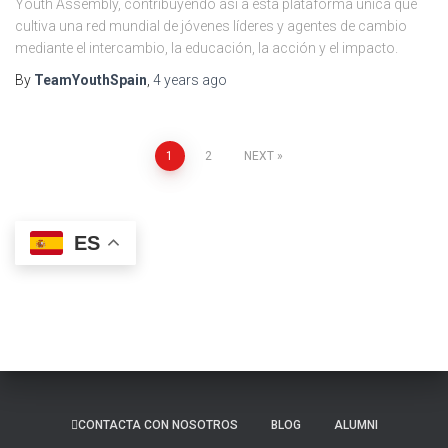
Youth Assembly, contribuyendo así a esta plataforma única que
cultiva una red mundial de jóvenes líderes y agentes de cambio
mediante el intercambio, la educación, la acción y el impacto.
By
TeamYouthSpain
,
4 years
ago
Posts
1
2
NEXT
pagination
ES
CONTACTA CON NOSOTROS
BLOG
ALUMNI