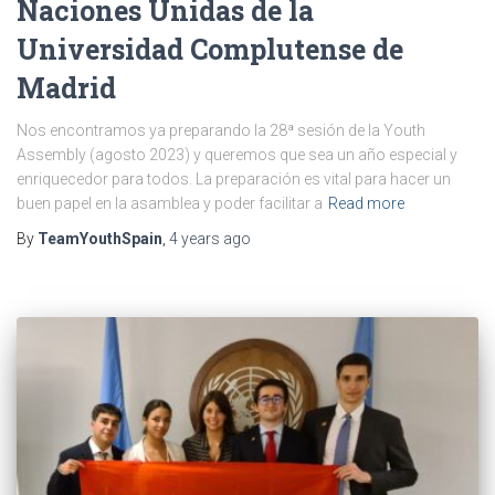
Naciones Unidas de la
Universidad Complutense de
Madrid
Nos encontramos ya preparando la 28ª sesión de la Youth
Assembly (agosto 2023) y queremos que sea un año especial y
enriquecedor para todos. La preparación es vital para hacer un
buen papel en la asamblea y poder facilitar a
Read more
By
TeamYouthSpain
,
4 years
ago