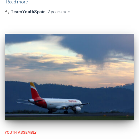
Read more
By
TeamYouthSpain
,
2 years
ago
YOUTH ASSEMBLY