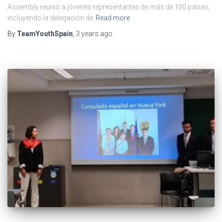
Assembly reunió a jóvenes representantes de más de 100 países,
incluyendo la delegación de
Read more
By
TeamYouthSpain
,
3 years
ago