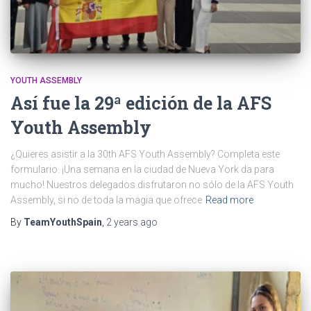
YOUTH ASSEMBLY
Así fue la 29ª edición de la AFS
Youth Assembly
¿Quieres asistir a la 30th AFS Youth Assembly? Completa este
formulario. ¡Una semana en la ciudad de Nueva York da para
mucho! Nuestros delegados disfrutaron no sólo de la AFS Youth
Assembly, si no de toda la magia que ofrece
Read more
By
TeamYouthSpain
,
2 years
ago