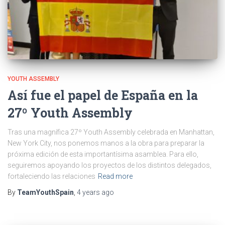
YOUTH ASSEMBLY
Así fue el papel de España en la
27º Youth Assembly
Tras una magnífica 27º Youth Assembly celebrada en Manhattan,
New York City, nos ponemos manos a la obra para preparar la
próxima edición de esta importantísima asamblea. Para ello,
seguiremos apoyando los proyectos de los distintos delegados,
fortaleciendo las relaciones
Read more
By
TeamYouthSpain
,
4 years
ago