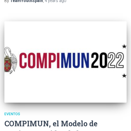
By
TeamYouthSpain
,
4 years
ago
EVENTOS
COMPIMUN, el Modelo de